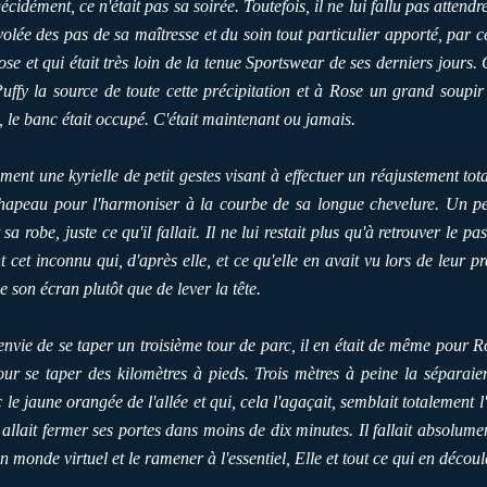
cidément, ce n'était pas sa soirée. Toutefois, il ne lui fallu pas attend
nvolée des pas de sa maîtresse et du soin tout particulier apporté, par ce
se et qui était très loin de la tenue Sportswear de ses derniers jours. 
Puffy la source de toute cette précipitation et à Rose un grand soupir
e, le banc était occupé. C'était maintenant ou jamais.
t une kyrielle de petit gestes visant à effectuer un réajustement tot
chapeau pour l'harmoniser à la courbe de sa longue chevelure. Un pe
 robe, juste ce qu'il fallait. Il ne lui restait plus qu'à retrouver le pa
 cet inconnu qui, d'après elle, et ce qu'elle en avait vu lors de leur 
e son écran plutôt que de lever la tête.
envie de se taper un troisième tour de parc, il en était de même pour R
our se taper des kilomètres à pieds. Trois mètres à peine la séparaie
le jaune orangée de l'allée et qui, cela l'agaçait, semblait totalement l'
 allait fermer ses portes dans moins de dix minutes. Il fallait absolum
 monde virtuel et le ramener à l'essentiel, Elle et tout ce qui en découla