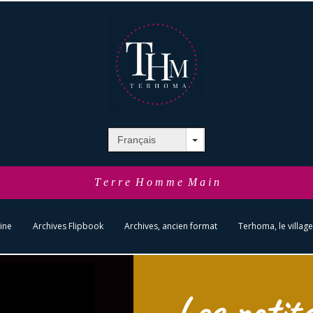
T e r r e H o m m e M a i n
ine
Archives Flipbook
Archives, ancien format
Terhoma, le village
Les petit