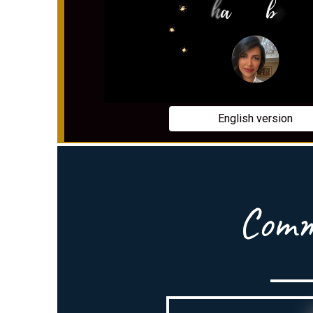
English version
Comm