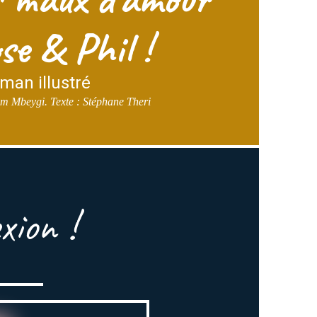
se & Phil !
man illustré
ham Mbeygi. Texte : Stéphane Theri
ion !