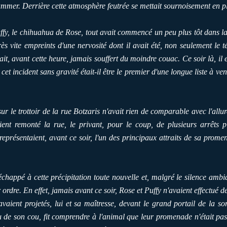
ammer. Derrière cette atmosphère feutrée se mettait sournoisement en 
y, le chihuahua de Rose, tout avait commencé un peu plus tôt dans la 
rès vite empreints d'une nervosité dont il avait été, non seulement le 
t, avant cette heure, jamais souffert du moindre couac. Ce soir là, il e
t incident sans gravité était-il être le premier d'une longue liste à ven
 sur le trottoir de la rue Botzaris n'avait rien de comparable avec l'al
aient remonté la rue, le privant, pour le coup, de plusieurs arrêts p
 représentaient, avant ce soir, l'un des principaux attraits de sa prom
échappé à cette précipitation toute nouvelle et, malgré le silence ambi
 ordre. En effet, jamais avant ce soir, Rose et Puffy n'avaient effectué d
 avaient projetés, lui et sa maîtresse, devant le grand portail de la so
 de son cou, fit comprendre à l'animal que leur promenade n'était pas