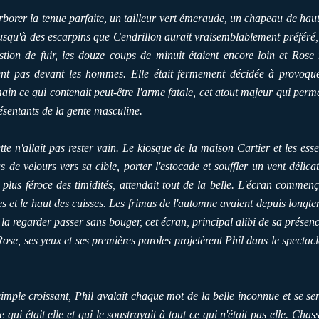
orer la tenue parfaite, un tailleur vert émeraude, un chapeau de hau
 jusqu'à des escarpins que Cendrillon aurait vraisemblablement préféré
stion de fuir, les douze coups de minuit étaient encore loin et Rose
ent pas devant les hommes. Elle était fermement décidée à provoque
main ce qui contenait peut-être l'arme fatale, cet atout majeur qui per
sentants de la gente masculine.
e n'allait pas rester vain. Le kiosque de la maison Cartier et les esse
de velours vers sa cible, porter l'estocade et souffler un vent délica
 plus féroce des timidités, attendait tout de la belle. L'écran commenç
sses et le haut des cuisses. Les frimas de l'automne avaient depuis longte
la regarder passer sans bouger, cet écran, principal alibi de sa présen
e Rose, ses yeux et ses premières paroles projetèrent Phil dans le spect
simple croissant, Phil avalait chaque mot de la belle inconnue et se se
e qui était elle et qui le soustrayait à tout ce qui n'était pas elle. Ch