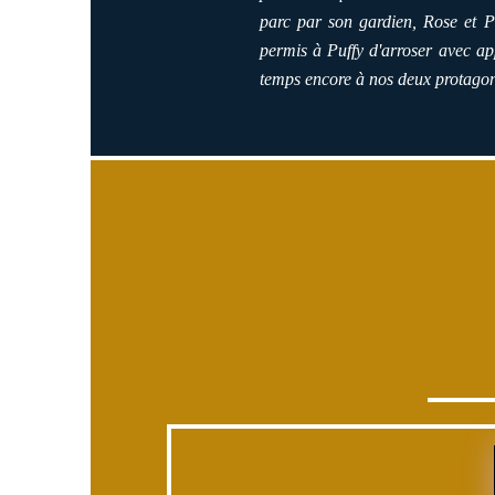
parc par son gardien, Rose et P
permis à Puffy d'arroser avec app
temps encore à nos deux protagoni