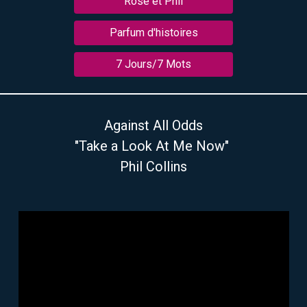
Rose et Phil
Parfum d'histoires
7 Jours/7 Mots
Against All Odds
"Take a Look At Me Now"
Phil Collins