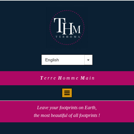
T
e r r e
H
o m m e
M
a i n
Leave your footprints on Earth,
the most beautiful of all footprints !