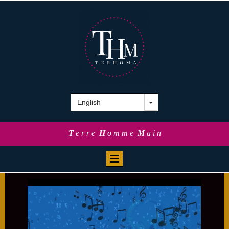
T
e r r e
H
o m m e
M
a i n